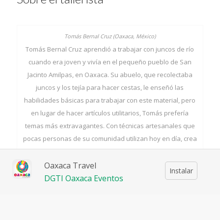
Tomás Bernal Cruz aprendió a trabajar con juncos de río
cuando era joven y vivía en el pequeño pueblo de San
Jacinto Amilpas, en Oaxaca. Su abuelo, que recolectaba
juncos y los tejía para hacer cestas, le enseñó las
habilidades básicas para trabajar con este material, pero
en lugar de hacer artículos utilitarios, Tomás prefería
temas más extravagantes. Con técnicas artesanales que
pocas personas de su comunidad utilizan hoy en día, crea
juguetes inspirados en animales y automóviles para las
fiestas patronales que se celebran en su pueblo natal y
Oaxaca Travel
Instalar
para las celebraciones de la Navidad y el Día de los
DGTI Oaxaca Eventos
Muertos.
Sus padres apoyaron su decisión de convertirse en
artesano, al ver la forma en que se dedicó a perfeccionar