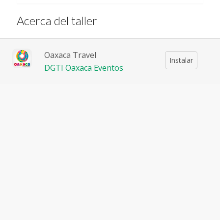
Acerca del taller
Oaxaca Travel
Instalar
DGTI Oaxaca Eventos
Aridai Yoshimie Cuevas Pérez
David Romero Rosas
Concepción Luna Ortiz
Daniela González López
Iris Guadalupe Ramírez Ortiz
Héctor Keri Hernández José
Pedro Vásquez Bautista
Eréndira Frida Santos Reyes
Omar. López López