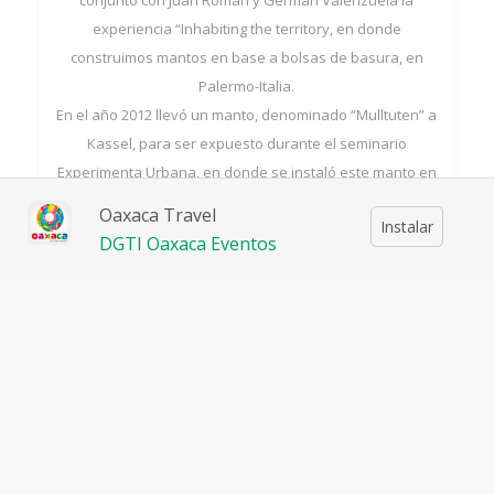
conjunto con Juan Roman y German Valenzuela la
experiencia “Inhabiting the territory, en donde
construimos mantos en base a bolsas de basura, en
Palermo-Italia.
En el año 2012 llevó un manto, denominado “Mulltuten” a
Kassel, para ser expuesto durante el seminario
Experimenta Urbana, en donde se instaló este manto en
las dependencias de la Universidad de Kassel- Alemania.
Oaxaca Travel
Instalar
En el año 2024 realizó una residencia artística en el
DGTI Oaxaca Eventos
Cecrea de la Ligua, dependiente del Ministerio de cultura
y las artes en Chile, en donde trabajó en conjunto con
niños y jóvenes un manto xilográfico.
Acerca del taller
Dirigido al público interesado, no es necesario tener