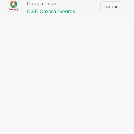
Oaxaca Travel
desde hace más de diez años y el cual hoy en día cuenta
Instalar
DGTI Oaxaca Eventos
con su taller familiar, ha explorado las posibilidades que
la técnica le puede brindar para ir perfeccionando su
trabajo, en su taller ha impartido talleres a grupos de
personas y en donde cada una de ellas finaliza creando
un pequeño producto de cera.
Acerca del taller
Elabora tus propias velas de cera con formas inspiradas
en la naturaleza