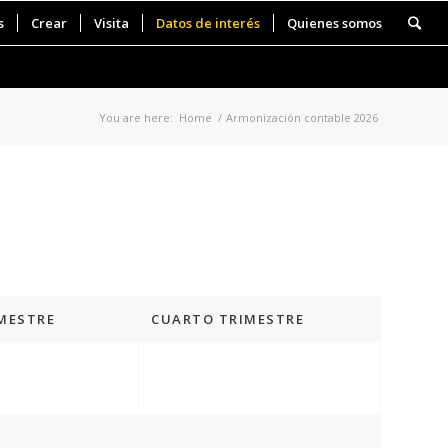
s
Crear
Visita
Datos de interés
Quienes somos
You are here:
Home
/
Armonización contable 2026
IMESTRE
CUARTO TRIMESTRE