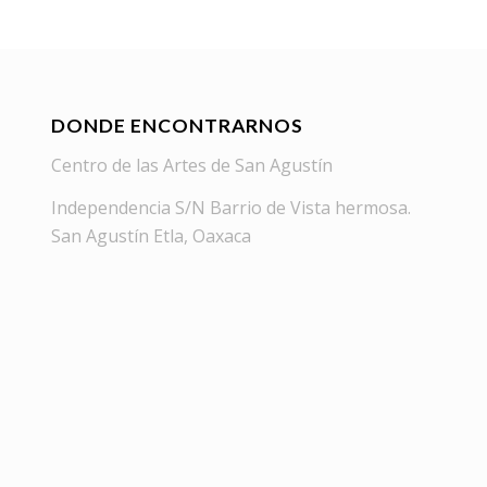
DONDE ENCONTRARNOS
Centro de las Artes de San Agustín
Independencia S/N Barrio de Vista hermosa.
San Agustín Etla, Oaxaca