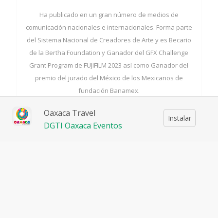
Ha publicado en un gran número de medios de
comunicación nacionales e internacionales. Forma parte
del Sistema Nacional de Creadores de Arte y es Becario
de la Bertha Foundation y Ganador del GFX Challenge
Grant Program de FUJIFILM 2023 así como Ganador del
premio del jurado del México de los Mexicanos de
fundación Banamex.
Oaxaca Travel
Instalar
Acerca del taller
DGTI Oaxaca Eventos
LISTA DE SELECCIONADOS
María Constanza Nivón Galguera
Jorge Luis Izurieta Dávila
Rubén Izhar Arrieta Vázquez