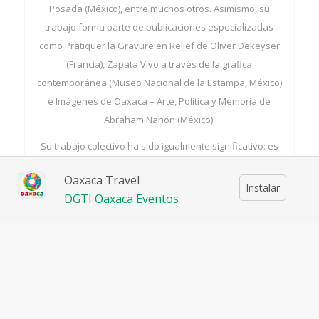
Posada (México), entre muchos otros. Asimismo, su
trabajo forma parte de publicaciones especializadas
como Pratiquer la Gravure en Relief de Oliver Dekeyser
(Francia), Zapata Vivo a través de la gráfica
contemporánea (Museo Nacional de la Estampa, México)
e Imágenes de Oaxaca – Arte, Política y Memoria de
Abraham Nahón (México).
Su trabajo colectivo ha sido igualmente significativo: es
cofundador de los talleres ASARO (2006) y Espacio Zapata
Oaxaca Travel
(2008), así como fundador del Gabinete Gráfico (2011) y La
Instalar
DGTI Oaxaca Eventos
Hojarasca (2012), espacios independientes dedicados a la
producción y difusión del arte gráfico en Oaxaca. Además,
ha impulsado proyectos de intercambio cultural entre
México y países como Alemania, Brasil, Estados Unidos y
Chile.
Invitado en múltiples ocasiones como docente, ha