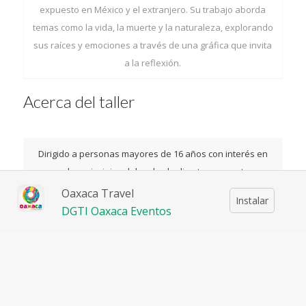
expuesto en México y el extranjero. Su trabajo aborda
temas como la vida, la muerte y la naturaleza, explorando
sus raíces y emociones a través de una gráfica que invita
a la reflexión.
Acerca del taller
Dirigido a personas mayores de 16 años con interés en
conocer los principios del grabado directo con punta seca.
no es necesario tener conocimientos previos.
Oaxaca Travel
Instalar
DGTI Oaxaca Eventos
Explora y conoce la técnica del grabado en metal menos
tóxico.