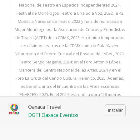
Nacional de Teatro en Espacios Independientes 2021,
Festival de Monólogos Teatro a Una Sola Voz, 2022, la 42
Muestra Nacional de Teatro 2022 y ha sido nominada a
Mejor Monólogo por la Asociación de Críticos y Periodistas
de Teatro (ACPT) de la CDMX, 2023. Ha tenido temporadas
en distintos teatros de la CDMX como la Sala Xavier
Villaurrutia del Centro Cultural del Bosque del INBAL, 2023;
Teatro Sergio Magaña, 2024; en el Foro Antonio López
Mancera del Centro Nacional de las Artes, 2024 y en el
Foro La Gruta del Centro Cultural Helénico, 2025. Además,
es beneficiaria del Encuentro de las Artes Escénicas
(ENARTES), 2025. En el 2024, estrenó la obra “28 metros
sobre el nivel del mar”, bajo su pluma y dirección,
Oaxaca Travel
Instalar
producida por la Coordinación Nacional de Teatro y la
DGTI Oaxaca Eventos
compañía Pelo de gato.
En 2023, fue parte del Comité de Selección de la Muestra
Estatal de Jalisco y en 2025 del Festival de Monólogos