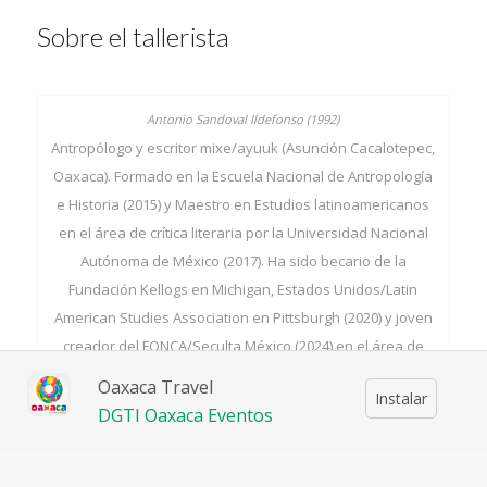
Sobre el tallerista
Antropólogo y escritor mixe/ayuuk (Asunción Cacalotepec,
Oaxaca). Formado en la Escuela Nacional de Antropología
e Historia (2015) y Maestro en Estudios latinoamericanos
en el área de crítica literaria por la Universidad Nacional
Autónoma de México (2017). Ha sido becario de la
Fundación Kellogs en Michigan, Estados Unidos/Latin
American Studies Association en Pittsburgh (2020) y joven
creador del FONCA/Seculta México (2024) en el área de
poesía. Actualmente es integrante del Posgrado de
Oaxaca Travel
Instalar
Antropología de la Universidad Iberoamericana(2026).
DGTI Oaxaca Eventos
Becario ALIN/Seculta 2025. Con exposiciones fotográficas
de “Maize: Mexico’s Indigenous Soul” en Goodenough