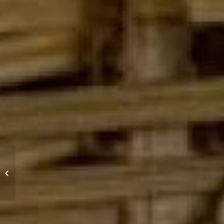
Taller presencial.
Fragmentando la
mirada. Imparte: Alan
López Ruiz.